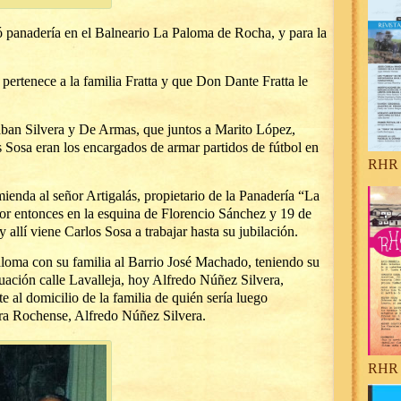
 panadería en el Balneario La Paloma de Rocha, y para la
pertenece a la familia Fratta y que Don Dante Fratta le
aban Silvera y De Armas, que juntos a Marito López,
s Sosa eran los encargados de armar partidos de fútbol en
RHR 
mienda al señor Artigalás, propietario de la Panadería “La
r entonces en la esquina de Florencio Sánchez y 19 de
 allí viene Carlos Sosa a trabajar hasta su jubilación.
aloma con su familia al Barrio José Machado, teniendo su
uación calle Lavalleja, hoy Alfredo Núñez Silvera,
e al domicilio de la familia de quién sería luego
ra Rochense, Alfredo Núñez Silvera.
RHR 