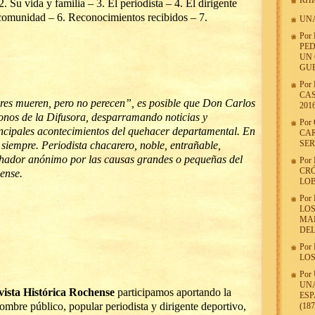
RHR
Su vida y familia – 3. El periodista – 4. El dirigente
 comunidad – 6. Reconocimientos recibidos – 7.
UN
Por
PED
UN 
GU
Por
CAS
bres mueren, pero no perecen”, es posible que Don Carlos
201
fonos de la Difusora, desparramando noticias y
Por
incipales acontecimientos del quehacer departamental. En
CAR
SER
 siempre. Periodista chacarero, noble, entrañable,
hador anónimo por las causas grandes o pequeñas del
Por
CRÓ
ense.
LOB
Por
LO
MAR
DEL
Por
LOS
Por
UNA
vista Histórica Rochense
participamos aportando la
ESP
ombre público, popular periodista y dirigente deportivo,
(187