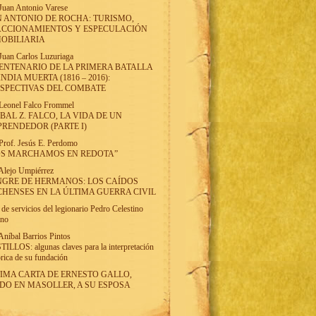
Juan Antonio Varese
 ANTONIO DE ROCHA: TURISMO,
ACCIONAMIENTOS Y ESPECULACIÓN
OBILIARIA
Juan Carlos Luzuriaga
ENTENARIO DE LA PRIMERA BATALLA
INDIA MUERTA (1816 – 2016):
SPECTIVAS DEL COMBATE
Leonel Falco Frommel
BAL Z. FALCO, LA VIDA DE UN
RENDEDOR (PARTE I)
Prof. Jesús E. Perdomo
OS MARCHAMOS EN REDOTA”
Alejo Umpiérrez
GRE DE HERMANOS: LOS CAÍDOS
HENSES EN LA ÚLTIMA GUERRA CIVIL
 de servicios del legionario Pedro Celestino
ano
Aníbal Barrios Pintos
ILLOS: algunas claves para la interpretación
órica de su fundación
IMA CARTA DE ERNESTO GALLO,
DO EN MASOLLER, A SU ESPOSA