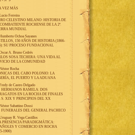
 - Nº 9
A VEZ MÁS
Lucio Ferreira
RO CELESTINO MILANO: HISTORIA DE
COMBATIENTE ROCHENSE DE LA 2ª.
ERRA MUNDIAL
Humberto Ochoa Sayanes
TILLOS, 150 AÑOS DE HISTORIA (1866-
6): SU PROCESO FUNDACIONAL
Oscar A. Bruno Cedrés
LOS SOSA TECHERA: UNA VIDA AL
VICIO DE LA COMUNIDAD
Néstor Rocha
NICAS DEL CABO POLONIO: LA
ERÍA, EL PUERTO Y LA ADUANA
Fredy de Castro Delgado
S HERMANOS RAMELA: DOS
AGATOS EN LA ROCHA DE FINALES
 S. XIX Y PRINCIPIOS DEL XX
Néstor Sabattino Dossi
 FUNERALES DEL GENERAL PACHECO
Uruguay R. Vega Castillos
 PRESENCIA PARADIGMÁTICA:
AÑOLES Y COMERCIO EN ROCHA
5-1900)