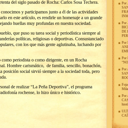
setenta del siglo pasado de Rocha: Carlos Sosa Techera.
Por
SAN
conocimos y participamos junto a él de las actividades
FR
INM
carlo en este artículo, es rendirle un homenaje a un grande
ejando huellas muy profundas en nuestra sociedad.
Por
BIC
DE 
eblo, que puso su tarea social y periodística siempre al
PER
banderías políticas, religiosas o deportivas. Consustanciado
Por
pulares, con los que más gente aglutinaba, luchando por
ANI
EMP
Por
to como periodista o como dirigente, en un Rocha
“N
nal. Hombre carismático, de familia, sencillo, bonachón,
Por
 posición social sirvió siempre a la sociedad toda, pero
SAN
ada.
ROC
Foja
sonal de realizar “La Peña Deportiva”, el programa
Mil
adiofonía rochense, lo hizo único e histórico.
Por
CAST
hist
ULT
CAÍ