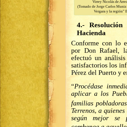
Virrey Nicolás de Arr
(Tomado de Jorge Carlos Muniz
Vergara y la región” 
4.- Resolución
Hacienda
Conforme con lo es
por Don Rafael, l
efectuó un análisi
satisfactorios los 
Pérez del Puerto y 
“
Procédase inmedi
aplicar a los Pue
familias pobladoras
Terrenos, a quienes
según mejor se p
combenga a aquellos