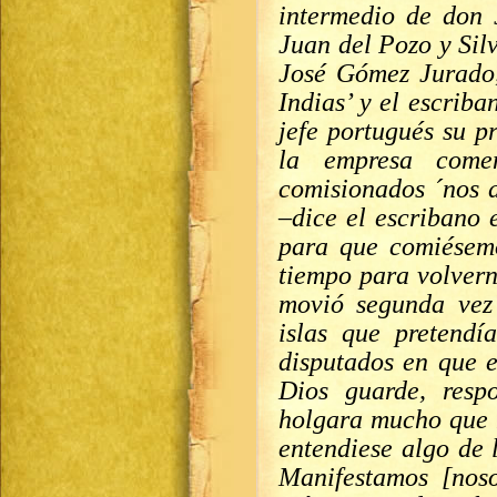
intermedio de don 
Juan del Pozo y Sil
José Gómez Jurado,
Indias’ y el escrib
jefe portugués su p
la empresa comen
comisionados ´nos 
–dice el escribano 
para que comiésem
tiempo para volvern
movió segunda vez 
islas que pretendí
disputados en que e
Dios guarde, resp
holgara mucho que 
entendiese algo de 
Manifestamos [noso