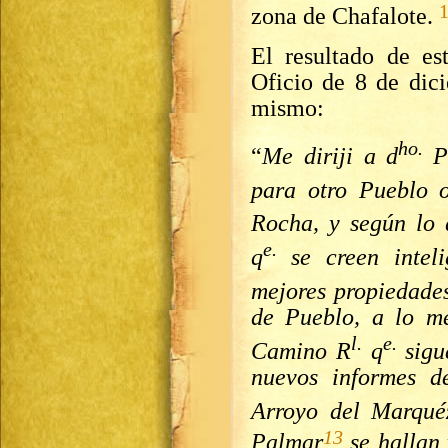
zona de Chafalote.
El resultado de es
Oficio de 8 de dic
mismo:
ho.
“
Me diriji a d
P
para otro Pueblo o
Rocha, y según lo 
e.
q
se creen intel
mejores propiedade
de Pueblo, a lo me
l.
e.
Camino R
q
sigu
nuevos informes d
Arroyo del Marqué
13
Palmar
se hallan 