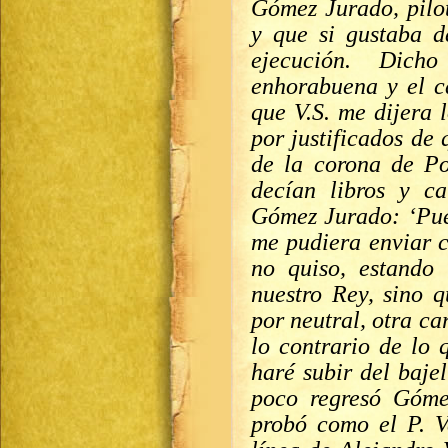
Gómez Jurado, pilo
y que si gustaba d
ejecución. Dich
enhorabuena y el c
que V.S. me dijera 
por justificados de 
de la corona de Po
decían libros y ca
Gómez Jurado: ‘Pue
me pudiera enviar c
no quiso, estando 
nuestro Rey, sino q
por neutral, otra c
lo contrario de lo 
haré subir del baje
poco regresó Góme
probó como el P. V