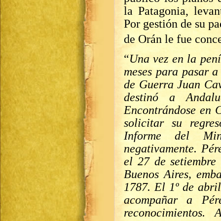
la Patagonia, levan
Por gestión de su p
de Orán le fue conc
“
Una vez en la pení
meses para pasar a 
de Guerra Juan Cav
destinó a Andal
Encontrándose en C
solicitar su regr
Informe del Min
negativamente. Pér
el 27 de setiembre
Buenos Aires, emb
1787. El 1º de abri
acompañar a Pére
reconocimientos. 