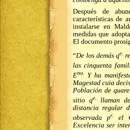
Después de abund
características de 
instalarse en Mal
medidas que adopta
El documento prosi
e.
“
De los demás q
r
las cinquenta fa
mil
no.
E
Y ha manifest
Magestad cuia decis
Población de quare
e.
sitio q
llaman d
distancia regular 
r.
observada p
el 
Excelencia ser inte