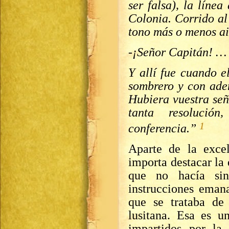
ser falsa), la línea
Colonia. Corrido al
tono más o menos a
-¡Señor Capitán! … 
Y allí fue cuando e
sombrero y con ade
Hubiera vuestra señ
tanta resolució
1
conferencia.”
Aparte de la excel
importa destacar la
que no hacía sin
instrucciones eman
que se trataba de
lusitana. Esa es u
impartidos por la