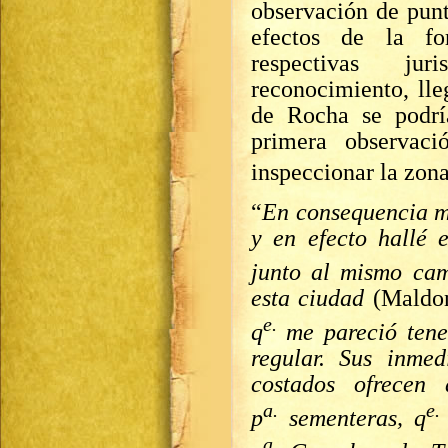
observación de punto
efectos de la fo
respectivas ju
reconocimiento, lle
de Rocha se podría
primera observaci
inspeccionar la zona
“
En consequencia me
y en efecto hallé 
junto al mismo ca
esta ciudad
(Maldo
e.
q
me pareció tene
regular. Sus inme
costados ofrecen 
a.
e
p
sementeras, q
a.