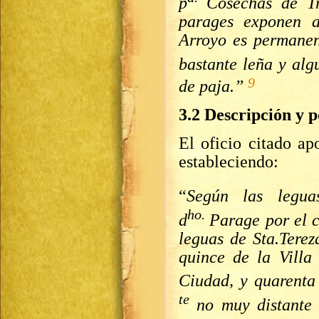
p
Cosechas de Tr
parages exponen 
Arroyo es permane
bastante leña y al
9
de paja.”
3.2 Descripción y p
El oficio citado ap
estableciendo:
“
Según las legua
ho.
d
Parage por el 
leguas de Sta.Terez
quince de la Villa
Ciudad, y quarenta
te
no muy distante 