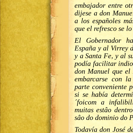
embajador entre otr
dijese a don Manuel
a los españoles má
que el refresco se lo
El Gobernador ha
España y al Virrey 
y a Santa Fe, y al s
podía facilitar indi
don Manuel que el 
embarcarse con la
parte conveniente p
si se había determ
´foicom a infalib
muitas estâo dentr
sâo do dominio do P
Todavía don José d