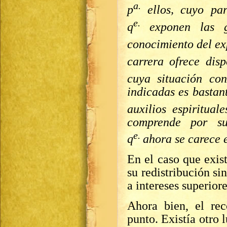
a.
p
ellos, cuyo pa
e.
q
exponen las 
conocimiento del ex
carrera ofrece disp
cuya situación con
indicadas es basta
auxilios espiritual
comprende por su
e.
q
ahora se carece 
En el caso que exis
su redistribución si
a intereses superior
Ahora bien, el re
punto. Existía otro 