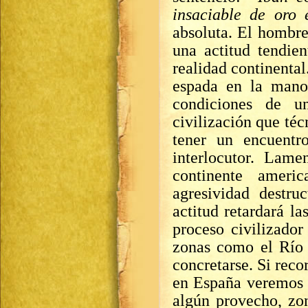
insaciable de oro 
absoluta. El hombre
una actitud tendien
realidad continental
espada en la mano
condiciones de u
civilización que té
tener un encuentr
interlocutor. Lame
continente amer
agresividad destru
actitud retardará la
proceso civilizador
zonas como el Río 
concretarse. Si reco
en España veremos z
algún provecho, zo