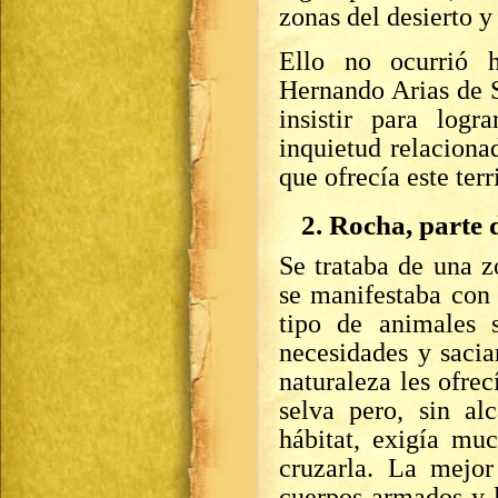
zonas del desierto y
Ello no ocurrió h
Hernando Arias de 
insistir para logr
inquietud relaciona
que ofrecía este ter
2. Rocha, parte
Se trataba de una 
se manifestaba con 
tipo de animales s
necesidades y saci
naturaleza les ofrec
selva pero, sin al
hábitat, exigía mu
cruzarla. La mejo
cuerpos armados y 