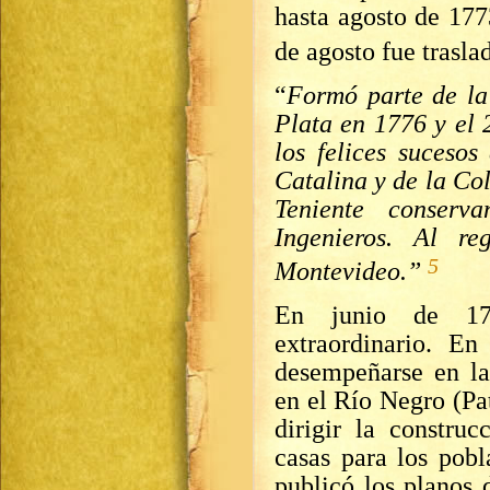
hasta agosto de 17
de agosto fue trasl
“
Formó parte de la
Plata en 1776 y el 
los felices sucesos
Catalina y de la Co
Teniente conser
Ingenieros. Al r
5
Montevideo.”
En junio de 17
extraordinario. E
desempeñarse en l
en el Río Negro (Pa
dirigir la construc
casas para los pobl
publicó los planos