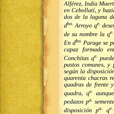
Alférez, India Muer
en Cebollatí, y haz
dos de la laguna d
ho.
e.
d
Arroyo q
dese
e
de su nombre la q
ho.
En d
Parage se p
capaz formado en
e.
Conchitas q
puede
pastos comunes, y 
según la disposició
quarenta chacras r
quadras de frente 
e.
quadra, q
aunque
a.
pedazos p
semente
a.
e
disposición p
q