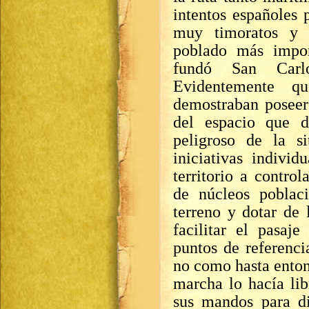
intentos españoles 
muy timoratos y s
poblado más impor
fundó San Carl
Evidentemente qu
demostraban poseer
del espacio que d
peligroso de la s
iniciativas indivi
territorio a contro
de núcleos poblac
terreno y dotar de 
facilitar el pasaj
puntos de referenci
no como hasta enton
marcha lo hacía lib
sus mandos para di