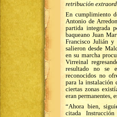
retribución extraord
En cumplimiento de
Antonio de Arredon
partida integrada p
baqueano Juan Mart
Francisco Julián y
salieron desde Mal
en su marcha procu
Virreinal regresan
resultado no se e
reconocidos no ofr
para la instalación
ciertas zonas exist
eran permanentes, e
“
Ahora bien, sigui
citada Instrucció