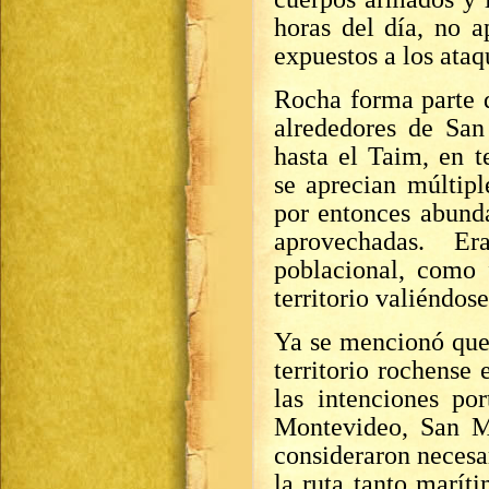
horas del día, no 
expuestos a los ataq
Rocha forma parte 
alrededores de San
hasta el Taim, en t
se aprecian múltipl
por entonces abunda
aprovechadas. Er
poblacional, como 
territorio valiéndos
Ya se mencionó que 
territorio rochense
las intenciones po
Montevideo, San Mi
consideraron necesa
la ruta tanto marít