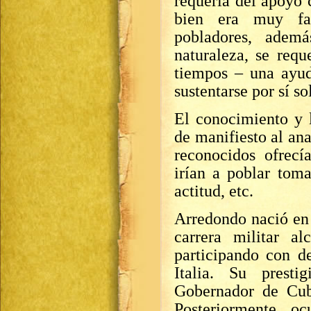
requería del apoyo 
bien era muy fac
pobladores, adem
naturaleza, se req
tiempos – una ayud
sustentarse por sí so
El conocimiento y 
de manifiesto al ana
reconocidos ofrecí
irían a poblar tom
actitud, etc.
Arredondo nació en
carrera militar al
participando con d
Italia. Su prest
Gobernador de Cub
Posteriormente o