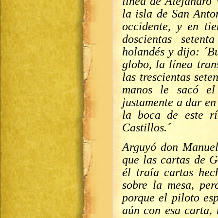
línea de Alejandro 
la isla de San Anto
occidente, y en t
doscientas seten
holandés y dijo: ´B
globo, la línea tra
las trescientas set
manos le sacó el 
justamente a dar en 
la boca de este r
Castillos.´
Arguyó don Manuel 
que las cartas de G
él traía cartas he
sobre la mesa, per
porque el piloto e
aún con esa carta,