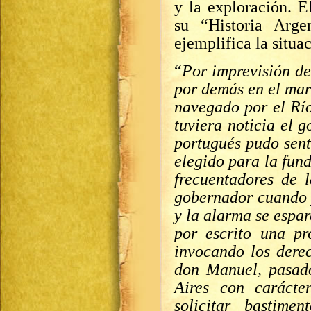
y la exploración. E
su “Historia Arge
ejemplifica la situa
“
Por imprevisión de
por demás en el mar 
navegado por el Río
tuviera noticia el 
portugués pudo sent
elegido para la fun
frecuentadores de l
gobernador cuando 
y la alarma se espar
por escrito una pr
invocando los dere
don Manuel, pasado
Aires con caráct
solicitar bastime